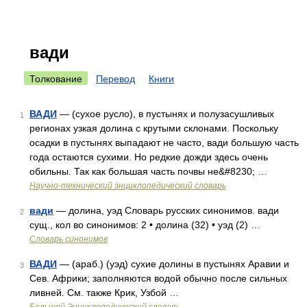
вади
Толкование
Перевод
Книги
ВАДИ
— (сухое русло), в пустынях и полузасушливых
1
регионах узкая долина с крутыми склонами. Поскольку
осадки в пустынях выпадают не часто, вади большую часть
года остаются сухими. Но редкие дожди здесь очень
обильны. Так как большая часть почвы не&#8230; …
Научно-технический энциклопедический словарь
вади
— долина, уэд Словарь русских синонимов. вади
2
сущ., кол во синонимов: 2 • долина (32) • уэд (2) …
Словарь синонимов
ВАДИ
— (араб.) (уэд) сухие долины в пустынях Аравии и
3
Сев. Африки; заполняются водой обычно после сильных
ливней. См. также Крик, Узбой …