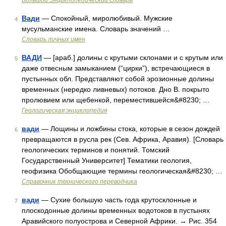
Большой Энциклопедический словарь
Вади
— Cпокойный, миролюбивый. Мужские
4
мусульманские имена. Словарь значений …
Словарь личных имен
ВАДИ
— [араб.] долины с крутыми склонами и с крутым или
5
даже отвесным замыканием (“цирки”), встречающиеся в
пустынных обл. Представляют собой эрозионные долины
временных (нередко ливневых) потоков. Дно В. покрыто
пролювием или щебенкой, переместившейся&#8230; …
Геологическая энциклопедия
вади
— Лощины и ложбины стока, которые в сезон дождей
6
превращаются в русла рек (Сев. Африка, Аравия). [Словарь
геологических терминов и понятий. Томский
Государственный Университет] Тематики геология,
геофизика Обобщающие термины геологическая&#8230; …
Справочник технического переводчика
вади
— Сухие большую часть года крутосклонные и
7
плоскодонные долины временных водотоков в пустынях
Аравийского полуострова и Северной Африки. → Рис. 354