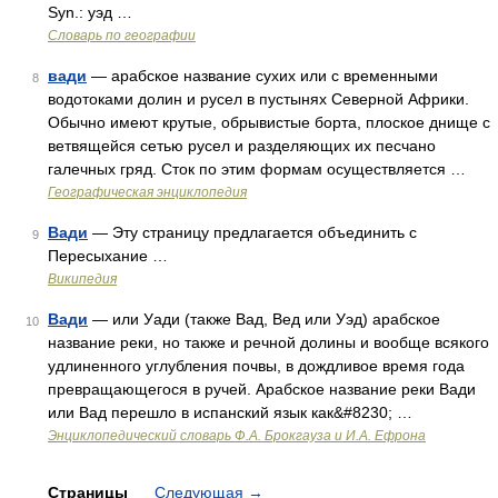
Syn.: уэд …
Словарь по географии
вади
— арабское название сухих или с временными
8
водотоками долин и русел в пустынях Северной Африки.
Обычно имеют крутые, обрывистые борта, плоское днище с
ветвящейся сетью русел и разделяющих их песчано
галечных гряд. Сток по этим формам осуществляется …
Географическая энциклопедия
Вади
— Эту страницу предлагается объединить с
9
Пересыхание …
Википедия
Вади
— или Уади (также Вад, Вед или Уэд) арабское
10
название реки, но также и речной долины и вообще всякого
удлиненного углубления почвы, в дождливое время года
превращающегося в ручей. Арабское название реки Вади
или Вад перешло в испанский язык как&#8230; …
Энциклопедический словарь Ф.А. Брокгауза и И.А. Ефрона
Страницы
Следующая
→